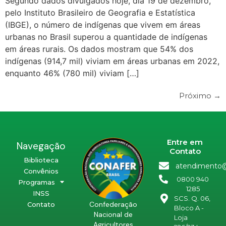
Segundo dados divulgados hoje, dia 19 de dezembro,
pelo Instituto Brasileiro de Geografia e Estatística
(IBGE), o número de indígenas que vivem em áreas
urbanas no Brasil superou a quantidade de indígenas
em áreas rurais. Os dados mostram que 54% dos
indígenas (914,7 mil) viviam em áreas urbanas em 2022,
enquanto 46% (780 mil) viviam […]
Próximo
→
Entre em
Navegação
Contato
Biblioteca
atendimento@
Convênios
0800 940
Programas
1285
INSS
SCS. Q. 06,
Confederação
Contato
Bloco A -
Nacional de
Loja
Agricultores