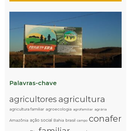
C
P
L
P
d
R
A
à
T
Palavras-chave
agricultura
agricultores
agricultura familiar
agroecologia
agrária
agrofamiliar
conafer
ação social
Amazônia
brasil
Bahia
campo
familiar