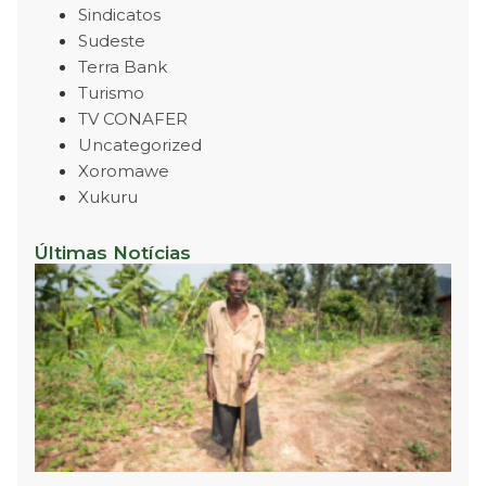
Sindicatos
Sudeste
Terra Bank
Turismo
TV CONAFER
Uncategorized
Xoromawe
Xukuru
Últimas Notícias
P
R
P