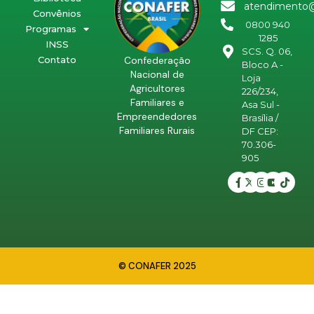
atendimento@
Convênios
0800 940
Programas
1285
INSS
SCS. Q. 06,
Confederação
Contato
Bloco A -
Nacional de
Loja
Agricultores
226/234,
Familiares e
Asa Sul -
Empreendedores
Brasília /
Familiares Rurais
DF CEP:
70.306-
905
© CONAFER 2025