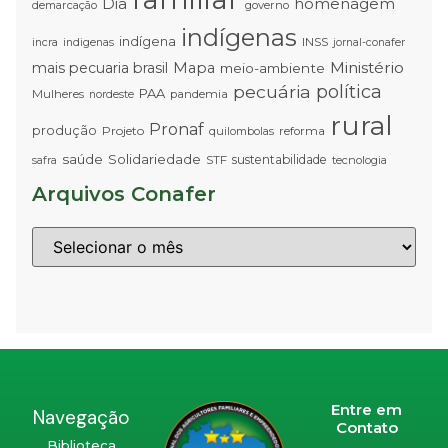
Dia
homenagem
demarcação
governo
indígenas
indígena
INSS
incra
indigenas
jornal-conafer
Ministério
mais pecuaria brasil
Mapa
meio-ambiente
pecuária
política
PAA
Mulheres
pandemia
nordeste
rural
Pronaf
produção
Projeto
quilombolas
reforma
saúde
Solidariedade
sustentabilidade
STF
tecnologia
safra
Arquivos Conafer
Entre em
Navegação
Contato
Biblioteca