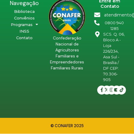
Entre em
Navegação
Contato
Biblioteca
atendimento@
Convênios
0800 940
Programas
1285
INSS
SCS. Q. 06,
Confederação
Contato
Bloco A -
Nacional de
Loja
Agricultores
226/234,
Familiares e
Asa Sul -
Empreendedores
Brasília /
Familiares Rurais
DF CEP:
70.306-
905
© CONAFER 2025