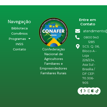
Entre em
Navegação
Contato
Biblioteca
atendimento@
Convênios
0800 940
Programas
1285
INSS
SCS. Q. 06,
Confederação
Contato
Bloco A -
Nacional de
Loja
Agricultores
226/234,
Familiares e
Asa Sul -
Empreendedores
Brasília /
Familiares Rurais
DF CEP:
70.306-
905