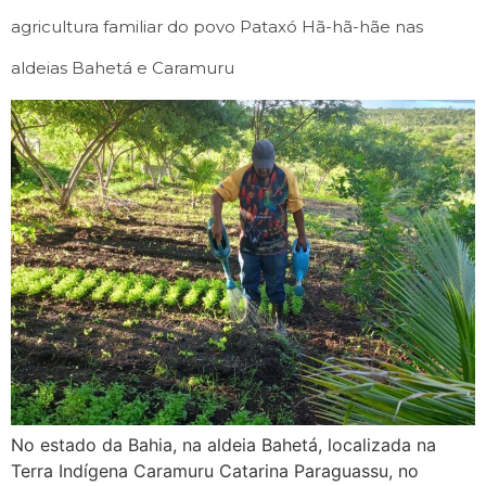
agricultura familiar do povo Pataxó Hã-hã-hãe nas
aldeias Bahetá e Caramuru
No estado da Bahia, na aldeia Bahetá, localizada na
Terra Indígena Caramuru Catarina Paraguassu, no