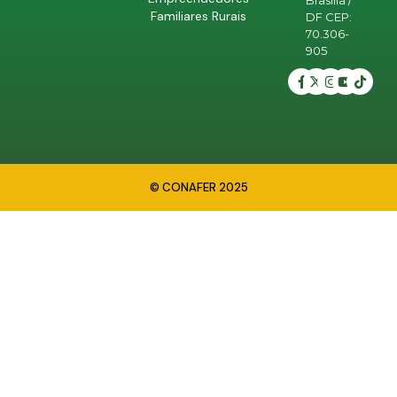
Brasília /
Familiares Rurais
DF CEP:
70.306-
905
© CONAFER 2025