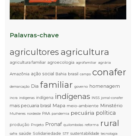
à
T
Palavras-chave
agricultura
agricultores
agricultura familiar
agroecologia
agrária
agrofamiliar
conafer
ação social
Amazônia
brasil
Bahia
campo
familiar
Dia
homenagem
demarcação
governo
indígenas
indígena
INSS
incra
indigenas
jornal-conafer
Ministério
mais pecuaria brasil
Mapa
meio-ambiente
pecuária
política
PAA
Mulheres
pandemia
nordeste
rural
Pronaf
produção
Projeto
quilombolas
reforma
saúde
Solidariedade
sustentabilidade
STF
tecnologia
safra