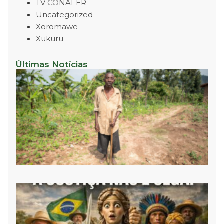
TV CONAFER
Uncategorized
Xoromawe
Xukuru
Últimas Notícias
P
R
P
N
D
C
S
E