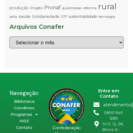
rural
Pronaf
produção
Projeto
quilombolas
reforma
saúde
Solidariedade
sustentabilidade
STF
tecnologia
safra
Arquivos Conafer
Entre em
Navegação
Contato
Biblioteca
atendimento@
Convênios
0800 940
Programas
1285
INSS
SCS. Q. 06,
Confederação
Contato
Bloco A -