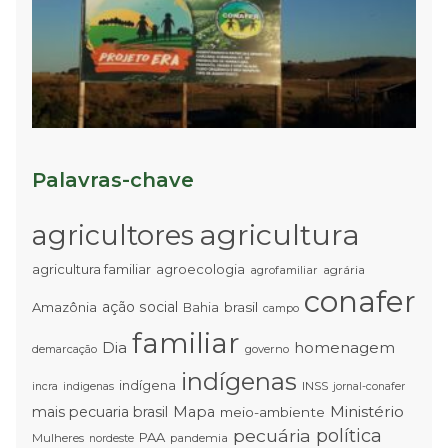
d
R
A
à
T
Palavras-chave
agricultura
agricultores
agricultura familiar
agroecologia
agrária
agrofamiliar
conafer
ação social
Amazônia
brasil
Bahia
campo
familiar
Dia
homenagem
demarcação
governo
indígenas
indígena
INSS
incra
indigenas
jornal-conafer
Ministério
mais pecuaria brasil
Mapa
meio-ambiente
pecuária
política
PAA
Mulheres
pandemia
nordeste