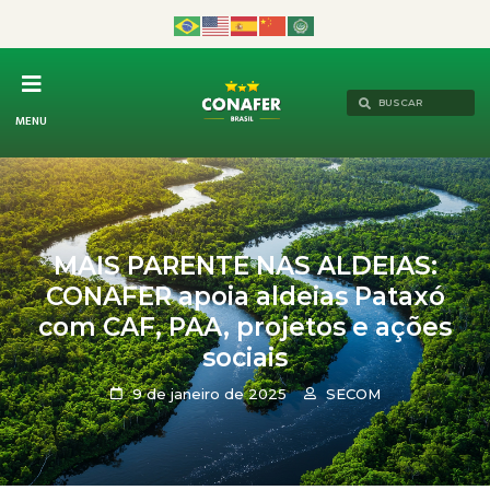
MENU
MAIS PARENTE NAS ALDEIAS:
CONAFER apoia aldeias Pataxó
com CAF, PAA, projetos e ações
sociais
9 de janeiro de 2025
SECOM