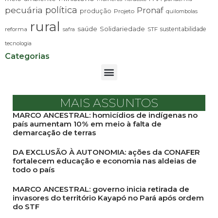
pecuária
política
Pronaf
produção
Projeto
quilombolas
rural
saúde
Solidariedade
sustentabilidade
reforma
STF
safra
tecnologia
Categorias
MAIS ASSUNTOS
MARCO ANCESTRAL: homicídios de indígenas no
país aumentam 10% em meio à falta de
demarcação de terras
DA EXCLUSÃO À AUTONOMIA: ações da CONAFER
fortalecem educação e economia nas aldeias de
todo o país
MARCO ANCESTRAL: governo inicia retirada de
invasores do território Kayapó no Pará após ordem
do STF