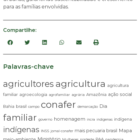
para as famílias envolvidas.
Compartilhe:
Palavras-chave
agricultura
agricultores
agricultura
ação social
familiar
agroecologia
Amazônia
agrária
agrofamiliar
conafer
Dia
brasil
Bahia
campo
demarcação
familiar
homenagem
indígena
governo
incra
indigenas
indígenas
mais pecuaria brasil
Mapa
INSS
jornal-conafer
Ministério
meio-ambiente
PAA
Mulheres
pandemia
nordeste