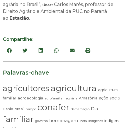
agrária no Brasil”,
disse
Carlos Marés, professor de
Direito Agrário e Ambiental da PUC no Paraná
ao
Estadão
.
Compartilhe:
Palavras-chave
agricultura
agricultores
agricultura
ação social
familiar
agroecologia
Amazônia
agrária
agrofamiliar
conafer
Dia
brasil
Bahia
campo
demarcação
familiar
homenagem
indígena
governo
incra
indigenas