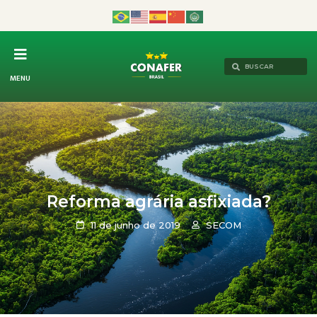
MENU
Reforma agrária asfixiada?
11 de junho de 2019
SECOM