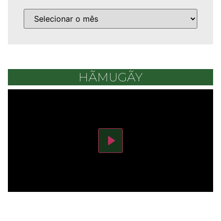
HÃMUGÃY
Play