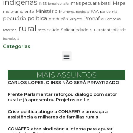
indígenas
mais pecuaria brasil
Mapa
INSS
jornal-conafer
Ministério
meio-ambiente
PAA
Mulheres
pandemia
nordeste
pecuária
política
Pronaf
produção
Projeto
quilombolas
rural
saúde
Solidariedade
sustentabilidade
reforma
STF
safra
tecnologia
Categorias
MAIS ASSUNTOS
CARLOS LOPES: O INSS NÃO SERÁ PRIVATIZADO!
Frente Parlamentar reforçou diálogo com setor
rural e já apresentou Projetos de Lei
Crise política atinge a CONAFER e ameaça a
assistência a milhares de famílias rurais
CONAFER abre sindicância interna para apurar