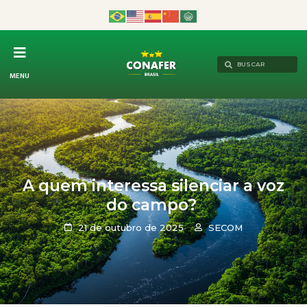
MENU
A quem interessa silenciar a voz
do campo?
21 de outubro de 2025
SECOM