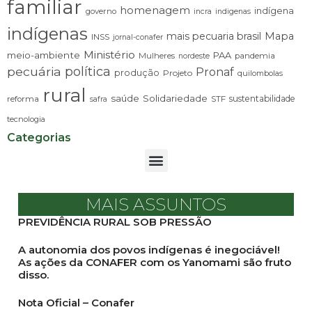
familiar
homenagem
indígena
governo
incra
indigenas
indígenas
mais pecuaria brasil
Mapa
INSS
jornal-conafer
Ministério
meio-ambiente
PAA
Mulheres
pandemia
nordeste
pecuária
política
Pronaf
produção
Projeto
quilombolas
rural
saúde
Solidariedade
sustentabilidade
reforma
STF
safra
tecnologia
Categorias
MAIS ASSUNTOS
PREVIDÊNCIA RURAL SOB PRESSÃO
A autonomia dos povos indígenas é inegociável!
As ações da CONAFER com os Yanomami são fruto
disso.
Nota Oficial – Conafer