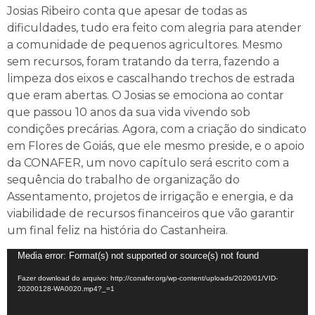
Josias Ribeiro conta que apesar de todas as
dificuldades, tudo era feito com alegria para atender
a comunidade de pequenos agricultores. Mesmo
sem recursos, foram tratando da terra, fazendo a
limpeza dos eixos e cascalhando trechos de estrada
que eram abertas. O Josias se emociona ao contar
que passou 10 anos da sua vida vivendo sob
condições precárias. Agora, com a criação do sindicato
em Flores de Goiás, que ele mesmo preside, e o apoio
da CONAFER, um novo capítulo será escrito com a
sequência do trabalho de organização do
Assentamento, projetos de irrigação e energia, e da
viabilidade de recursos financeiros que vão garantir
um final feliz na história do Castanheira.
Tocador
Media error: Format(s) not supported or source(s) not found
de
Fazer download do arquivo: http://conafer.org/wp-content/uploads/2020/01/VID-
vídeo
20200128-WA0020.mp4?_=1