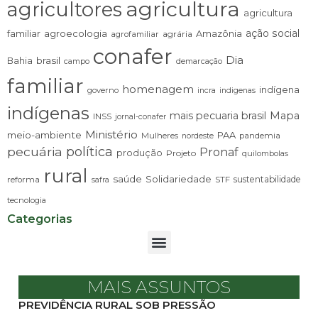
agricultura
agricultores
agricultura
ação social
familiar
agroecologia
Amazônia
agrária
agrofamiliar
conafer
Dia
brasil
Bahia
campo
demarcação
familiar
homenagem
indígena
governo
incra
indigenas
indígenas
mais pecuaria brasil
Mapa
INSS
jornal-conafer
Ministério
meio-ambiente
PAA
Mulheres
pandemia
nordeste
pecuária
política
Pronaf
produção
Projeto
quilombolas
rural
saúde
Solidariedade
sustentabilidade
reforma
STF
safra
tecnologia
Categorias
MAIS ASSUNTOS
PREVIDÊNCIA RURAL SOB PRESSÃO