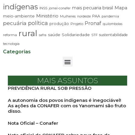
indígenas
mais pecuaria brasil
Mapa
INSS
jornal-conafer
Ministério
meio-ambiente
PAA
Mulheres
pandemia
nordeste
pecuária
política
Pronaf
produção
Projeto
quilombolas
rural
saúde
Solidariedade
sustentabilidade
reforma
STF
safra
tecnologia
Categorias
MAIS ASSUNTOS
PREVIDÊNCIA RURAL SOB PRESSÃO
A autonomia dos povos indígenas é inegociável!
As ações da CONAFER com os Yanomami são fruto
disso.
Nota Oficial – Conafer