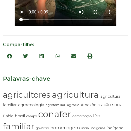
Compartilhe:
Palavras-chave
agricultura
agricultores
agricultura
ação social
familiar
agroecologia
Amazônia
agrária
agrofamiliar
conafer
Dia
brasil
Bahia
campo
demarcação
familiar
homenagem
indígena
governo
incra
indigenas