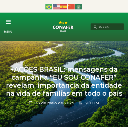
MENU
+AÇÕES BRASIL: mensagens da
campanha “EU SOU CONAFER”
revelam importância da entidade
na vida de famílias em todo o país
26 de maio de 2025
SECOM