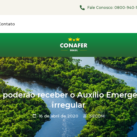
Fale Conosco:
0800-940-
Contato
es poderão receber o Auxílio Eme
irregular
16 de abril de 2020
SECOM