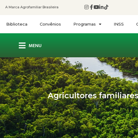
A Marca Agrofamiliar Brasileira
Biblioteca
Convênios
Programas
INSS
MENU
Agricultores familiar