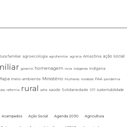
ação social
tura familiar
agroecologia
Amazônia
agrária
agrofamiliar
iliar
homenagem
indígena
governo
incra
indigenas
Ministério
Mapa
meio-ambiente
PAA
Mulheres
pandemia
nordeste
rural
saúde
Solidariedade
sustentabilidade
las
reforma
STF
safra
Acampados
Ação Social
Agenda 2030
Agricultura