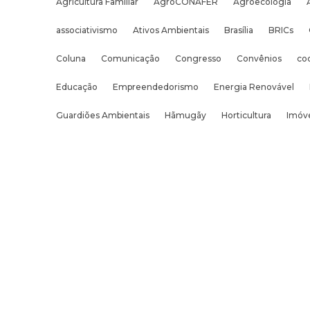
Agricultura Familiar
AgroCONAFER
Agroecologia
associativismo
Ativos Ambientais
Brasília
BRICs
Coluna
Comunicação
Congresso
Convênios
co
Educação
Empreendedorismo
Energia Renovável
Guardiões Ambientais
Hãmugãy
Horticultura
Imóve