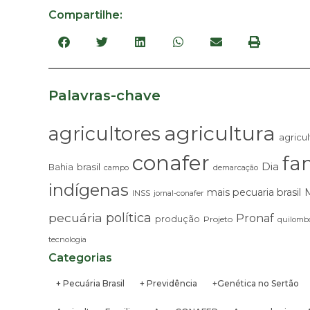
Compartilhe:
Palavras-chave
agricultura
agricultores
agricul
conafer
fam
Dia
brasil
Bahia
campo
demarcação
indígenas
mais pecuaria brasil
INSS
jornal-conafer
pecuária
política
Pronaf
produção
Projeto
quilombo
tecnologia
Categorias
+ Pecuária Brasil
+ Previdência
+Genética no Sertão