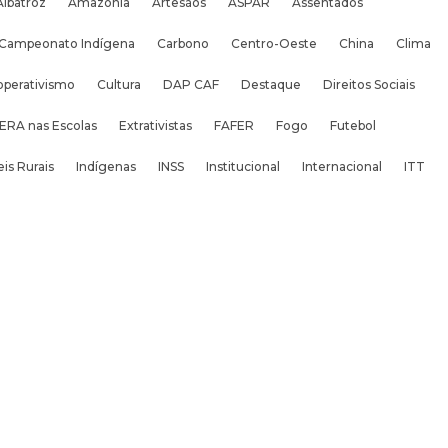
Albatroz
Amazônia
Artesãos
ASPAR
Assentados
Campeonato Indígena
Carbono
Centro-Oeste
China
Clima
operativismo
Cultura
DAP CAF
Destaque
Direitos Sociais
ERA nas Escolas
Extrativistas
FAFER
Fogo
Futebol
is Rurais
Indígenas
INSS
Institucional
Internacional
ITT