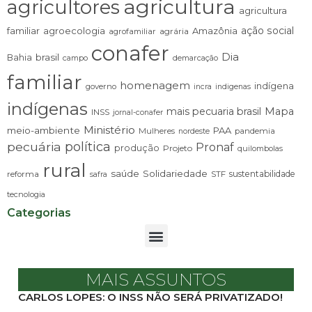
agricultura
agricultores
agricultura
ação social
familiar
agroecologia
Amazônia
agrária
agrofamiliar
conafer
Dia
brasil
Bahia
campo
demarcação
familiar
homenagem
indígena
governo
incra
indigenas
indígenas
mais pecuaria brasil
Mapa
INSS
jornal-conafer
Ministério
meio-ambiente
PAA
Mulheres
pandemia
nordeste
pecuária
política
Pronaf
produção
Projeto
quilombolas
rural
saúde
Solidariedade
sustentabilidade
reforma
STF
safra
tecnologia
Categorias
MAIS ASSUNTOS
CARLOS LOPES: O INSS NÃO SERÁ PRIVATIZADO!