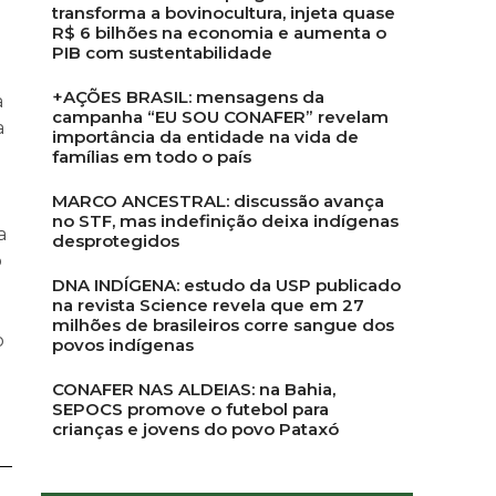
transforma a bovinocultura, injeta quase
R$ 6 bilhões na economia e aumenta o
PIB com sustentabilidade
+AÇÕES BRASIL: mensagens da
a
campanha “EU SOU CONAFER” revelam
a
importância da entidade na vida de
famílias em todo o país
MARCO ANCESTRAL: discussão avança
no STF, mas indefinição deixa indígenas
a
desprotegidos
o
DNA INDÍGENA: estudo da USP publicado
na revista Science revela que em 27
milhões de brasileiros corre sangue dos
o
povos indígenas
CONAFER NAS ALDEIAS: na Bahia,
SEPOCS promove o futebol para
crianças e jovens do povo Pataxó