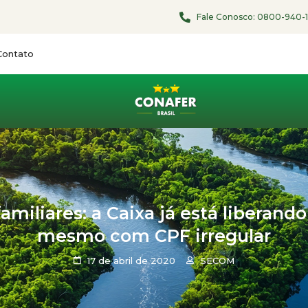
Fale Conosco:
0800-940-
Contato
amiliares: a Caixa já está liberand
mesmo com CPF irregular
17 de abril de 2020
SECOM