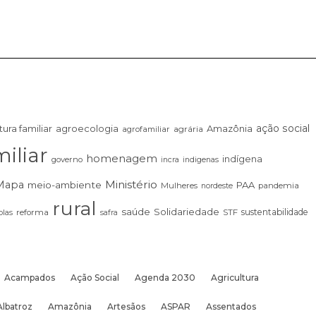
ação social
tura familiar
agroecologia
Amazônia
agrária
agrofamiliar
iliar
homenagem
indígena
governo
incra
indigenas
Ministério
Mapa
meio-ambiente
PAA
Mulheres
pandemia
nordeste
rural
saúde
Solidariedade
sustentabilidade
las
reforma
STF
safra
Acampados
Ação Social
Agenda 2030
Agricultura
Albatroz
Amazônia
Artesãos
ASPAR
Assentados