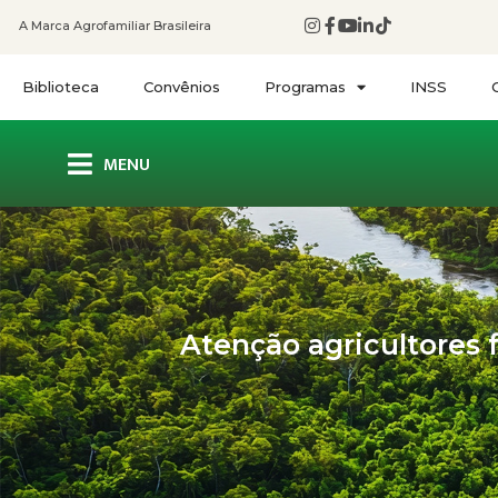
A Marca Agrofamiliar Brasileira
Biblioteca
Convênios
Programas
INSS
MENU
Atenção agricultores f