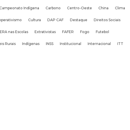
Campeonato Indígena
Carbono
Centro-Oeste
China
Clima
operativismo
Cultura
DAP CAF
Destaque
Direitos Sociais
ERA nas Escolas
Extrativistas
FAFER
Fogo
Futebol
is Rurais
Indígenas
INSS
Institucional
Internacional
ITT