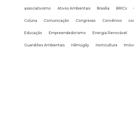
associativismo
Ativos Ambientais
Brasília
BRICs
Coluna
Comunicação
Congresso
Convênios
co
Educação
Empreendedorismo
Energia Renovável
Guardiões Ambientais
Hãmugãy
Horticultura
Imóve