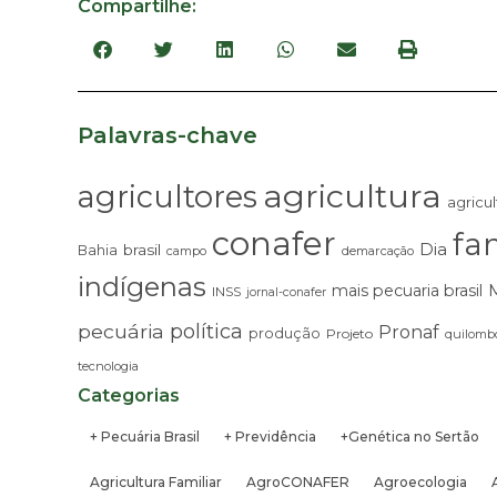
Compartilhe:
Palavras-chave
agricultura
agricultores
agricul
conafer
fam
Dia
brasil
Bahia
campo
demarcação
indígenas
mais pecuaria brasil
INSS
jornal-conafer
pecuária
política
Pronaf
produção
Projeto
quilombo
tecnologia
Categorias
+ Pecuária Brasil
+ Previdência
+Genética no Sertão
Agricultura Familiar
AgroCONAFER
Agroecologia