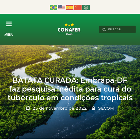
MENU
BATATA CURADA: Embrapa-DF
faz pesquisa inédita para cura do
tubérculo em condições tropicais
25 de novembro de 2022
SECOM