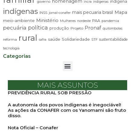
homenagem
indígena
governo
incra
indigenas
indígenas
mais pecuaria brasil
Mapa
INSS
jornal-conafer
Ministério
meio-ambiente
PAA
Mulheres
pandemia
nordeste
pecuária
política
Pronaf
produção
Projeto
quilombolas
rural
saúde
Solidariedade
sustentabilidade
reforma
STF
safra
tecnologia
Categorias
MAIS ASSUNTOS
PREVIDÊNCIA RURAL SOB PRESSÃO
A autonomia dos povos indígenas é inegociável!
As ações da CONAFER com os Yanomami são fruto
disso.
Nota Oficial – Conafer