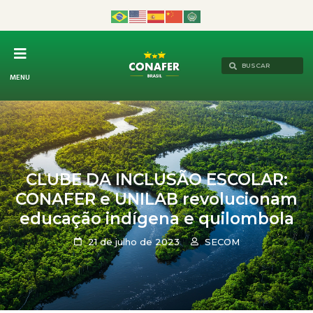
MENU
CLUBE DA INCLUSÃO ESCOLAR:
CONAFER e UNILAB revolucionam
educação indígena e quilombola
21 de julho de 2023
SECOM