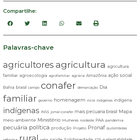
Compartilhe:
Palavras-chave
agricultura
agricultores
agricultura
ação social
familiar
agroecologia
Amazônia
agrária
agrofamiliar
conafer
Dia
brasil
Bahia
campo
demarcação
familiar
homenagem
indígena
governo
incra
indigenas
indígenas
mais pecuaria brasil
Mapa
INSS
jornal-conafer
Ministério
meio-ambiente
PAA
Mulheres
pandemia
nordeste
pecuária
política
Pronaf
produção
Projeto
quilombolas
rural
saúde
Solidariedade
sustentabilidade
reforma
STF
safra