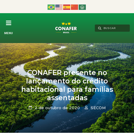
MENU
CONAFER presente no
lançamento do crédito
habitacional para famílias
assentadas
2 de outubro de 2020
SECOM