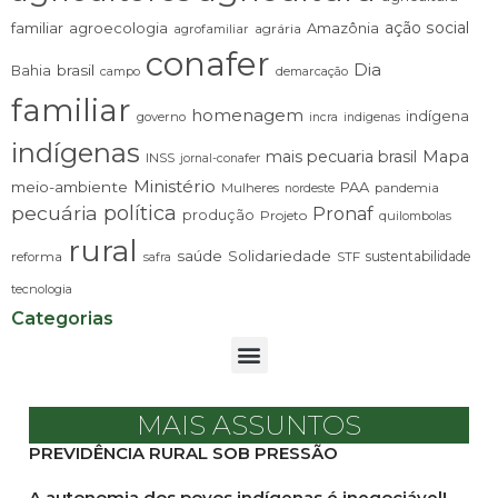
ação social
familiar
agroecologia
Amazônia
agrária
agrofamiliar
conafer
Dia
brasil
Bahia
campo
demarcação
familiar
homenagem
indígena
governo
incra
indigenas
indígenas
mais pecuaria brasil
Mapa
INSS
jornal-conafer
Ministério
meio-ambiente
PAA
Mulheres
pandemia
nordeste
pecuária
política
Pronaf
produção
Projeto
quilombolas
rural
saúde
Solidariedade
sustentabilidade
reforma
STF
safra
tecnologia
Categorias
MAIS ASSUNTOS
PREVIDÊNCIA RURAL SOB PRESSÃO
A autonomia dos povos indígenas é inegociável!