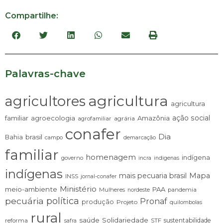
Compartilhe:
Palavras-chave
agricultura
agricultores
agricultura
ação social
familiar
agroecologia
Amazônia
agrária
agrofamiliar
conafer
Dia
brasil
Bahia
campo
demarcação
familiar
homenagem
indígena
governo
incra
indigenas
indígenas
mais pecuaria brasil
Mapa
INSS
jornal-conafer
Ministério
meio-ambiente
PAA
Mulheres
pandemia
nordeste
pecuária
política
Pronaf
produção
Projeto
quilombolas
rural
saúde
Solidariedade
sustentabilidade
reforma
STF
safra