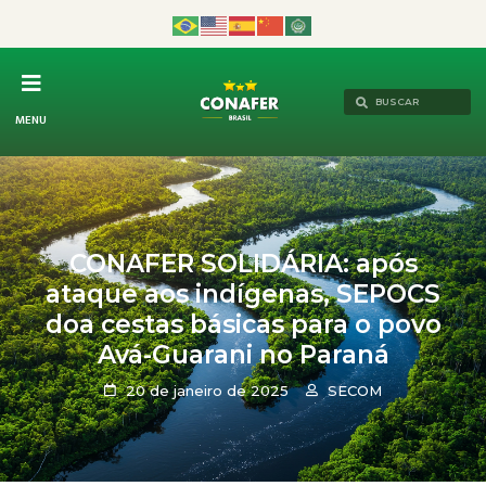
MENU
CONAFER SOLIDÁRIA: após
ataque aos indígenas, SEPOCS
doa cestas básicas para o povo
Avá-Guarani no Paraná
20 de janeiro de 2025
SECOM