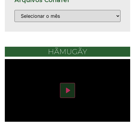
HÃMUGÃY
Play