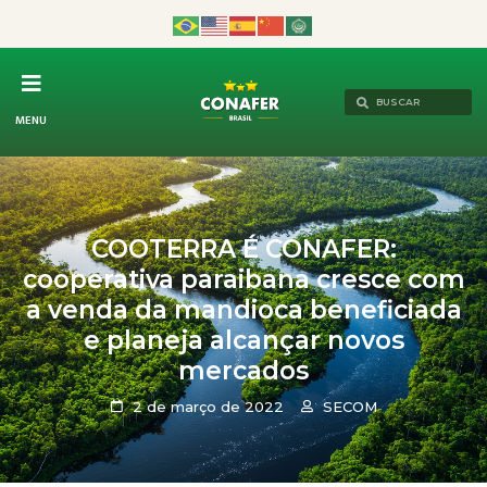
MENU
COOTERRA É CONAFER:
cooperativa paraibana cresce com
a venda da mandioca beneficiada
e planeja alcançar novos
mercados
2 de março de 2022
SECOM