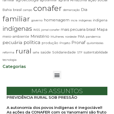
ação social
familiar
agroecologia
Amazônia
agrária
agrofamiliar
conafer
Dia
brasil
Bahia
campo
demarcação
familiar
homenagem
indígena
governo
incra
indigenas
indígenas
mais pecuaria brasil
Mapa
INSS
jornal-conafer
Ministério
meio-ambiente
PAA
Mulheres
pandemia
nordeste
pecuária
política
Pronaf
produção
Projeto
quilombolas
rural
saúde
Solidariedade
sustentabilidade
reforma
STF
safra
tecnologia
Categorias
MAIS ASSUNTOS
PREVIDÊNCIA RURAL SOB PRESSÃO
A autonomia dos povos indígenas é inegociável!
As ações da CONAFER com os Yanomami são fruto