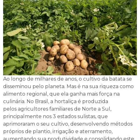
Ao longo de milhares de anos, o cultivo da batata se
disseminou pelo planeta. Mas é na sua riqueza como
alimento regional, que ela ganha mais força na
culinária. No Brasil, a hortaliça é produzida
pelos agricultores familiares de Norte a Sul,
principalmente nos 3 estados sulistas, que
aprimoraram o seu cultivo, desenvolvendo métodos
próprios de plantio, irrigação e aterramento,
aumentando sua produtividade e consolidando este