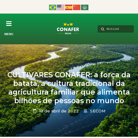
MENU
CULTIVARES CONAFER: a força da
batata, a cultura tradicional da
agricultura familiar que alimenta
bilhões de pessoas no mundo
18 de abril de 2022
SECOM