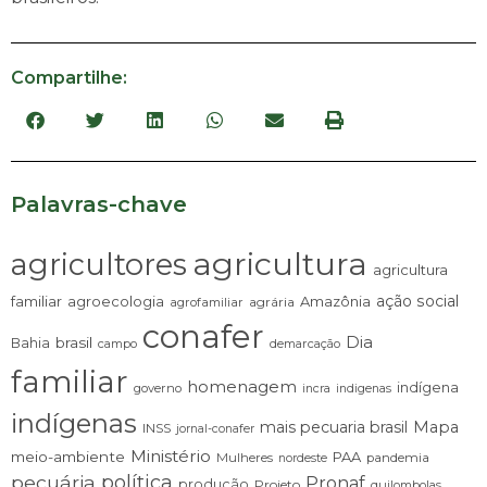
Compartilhe:
Palavras-chave
agricultura
agricultores
agricultura
ação social
familiar
agroecologia
Amazônia
agrária
agrofamiliar
conafer
Dia
brasil
Bahia
campo
demarcação
familiar
homenagem
indígena
governo
incra
indigenas
indígenas
mais pecuaria brasil
Mapa
INSS
jornal-conafer
Ministério
meio-ambiente
PAA
Mulheres
pandemia
nordeste
pecuária
política
Pronaf
produção
Projeto
quilombolas