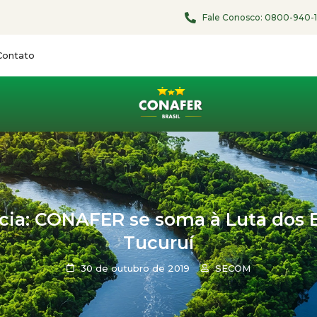
Fale Conosco:
0800-940-
Contato
cia: CONAFER se soma à Luta dos 
Tucuruí
30 de outubro de 2019
SECOM