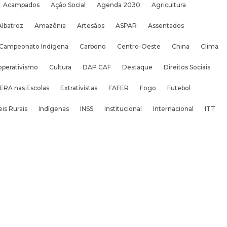
Acampados
Ação Social
Agenda 2030
Agricultura
Albatroz
Amazônia
Artesãos
ASPAR
Assentados
Campeonato Indígena
Carbono
Centro-Oeste
China
Clima
operativismo
Cultura
DAP CAF
Destaque
Direitos Sociais
ERA nas Escolas
Extrativistas
FAFER
Fogo
Futebol
is Rurais
Indígenas
INSS
Institucional
Internacional
ITT