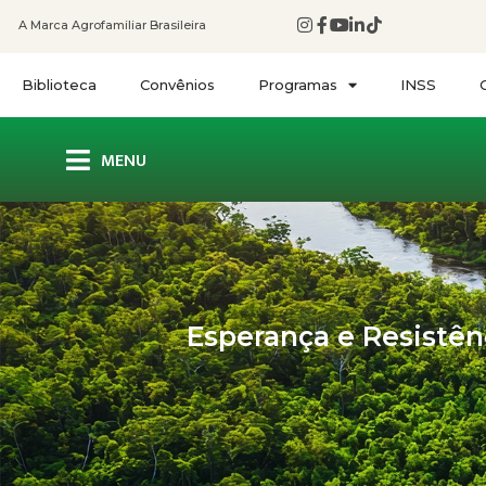
A Marca Agrofamiliar Brasileira
Biblioteca
Convênios
Programas
INSS
MENU
Esperança e Resistên