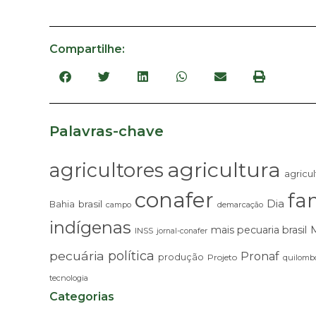
Compartilhe:
Palavras-chave
agricultura
agricultores
agricul
conafer
fam
Dia
brasil
Bahia
campo
demarcação
indígenas
mais pecuaria brasil
INSS
jornal-conafer
pecuária
política
Pronaf
produção
Projeto
quilombo
tecnologia
Categorias