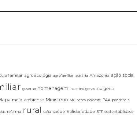
ação social
tura familiar
agroecologia
Amazônia
agrária
agrofamiliar
iliar
homenagem
indígena
governo
incra
indigenas
Ministério
Mapa
meio-ambiente
PAA
Mulheres
pandemia
nordeste
rural
saúde
Solidariedade
sustentabilidade
las
reforma
STF
safra