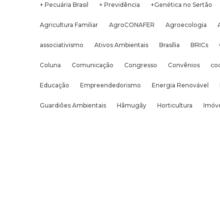
+ Pecuária Brasil
+ Previdência
+Genética no Sertão
Agricultura Familiar
AgroCONAFER
Agroecologia
associativismo
Ativos Ambientais
Brasília
BRICs
Coluna
Comunicação
Congresso
Convênios
co
Educação
Empreendedorismo
Energia Renovável
Guardiões Ambientais
Hãmugãy
Horticultura
Imóve