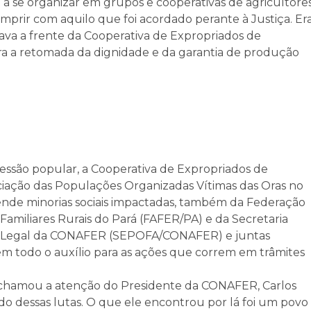
 a se organizar em grupos e cooperativas de agricultore
umprir com aquilo que foi acordado perante à Justiça. Er
ava a frente da Cooperativa de Expropriados de
ra a retomada da dignidade e da garantia de produção
ressão popular, a Cooperativa de Expropriados de
iação das Populações Organizadas Vítimas das Oras no
fende minorias sociais impactadas, também da Federação
amiliares Rurais do Pará (FAFER/PA) e da Secretaria
ia Legal da CONAFER (SEPOFA/CONAFER) e juntas
zem todo o auxílio para as ações que correm em trâmites
 chamou a atenção do Presidente da CONAFER, Carlos
tado dessas lutas. O que ele encontrou por lá foi um povo