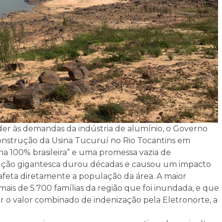
der às demandas da indústria de alumínio, o Governo
onstrução da Usina Tucuruí no Rio Tocantins em
na 100% brasileira” e uma promessa vazia de
rução gigantesca durou décadas e causou um impacto
 afeta diretamente a população da área. A maior
ais de 5.700 famílias da região que foi inundada, e que
r o valor combinado de indenização pela Eletronorte, a