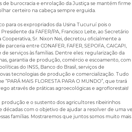
s de burocracia e enrolação da Justiça se mantém firme
olhar certeiro na cabeça sempre erguida.
ico para os expropriados da Usina Tucuruí pois o
Presidente da FAFER/PA, Francisco Leite, ao Secretário
 Cooperativa, Sr. Nixon Nei, decretou oficialmente a
de parceria entre CONAFER, FAFER, SEPOFA, CAICAPI,
e serviços às famílias. Dentre eles: regularização da
s, garantia de produção, comércio e escoamento, com
líticas do INSS, Banco do Brasil, serviços de
vas tecnologias de produção e comercialização. Tudo
ome “PARÁ MAIS FLORESTA PARA O MUNDO”, que trará
o através de práticas agroecológicas e agroflorestais!
 produção e o sustento dos agricultores ribeirinhos
e décadas com o objetivo de ajudar a resolver de uma v
dessas famílias. Mostraremos que juntos somos muito mais