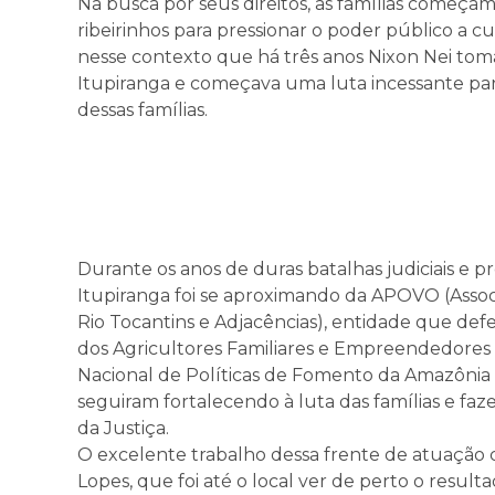
Na busca por seus direitos, as famílias começam
ribeirinhos para pressionar o poder público a c
nesse contexto que há três anos Nixon Nei tom
Itupiranga e começava uma luta incessante pa
dessas famílias.
Durante os anos de duras batalhas judiciais e p
Itupiranga foi se aproximando da APOVO (Assoc
Rio Tocantins e Adjacências), entidade que de
dos Agricultores Familiares e Empreendedores F
Nacional de Políticas de Fomento da Amazôn
seguiram fortalecendo à luta das famílias e fa
da Justiça.
O excelente trabalho dessa frente de atuação
Lopes, que foi até o local ver de perto o resul