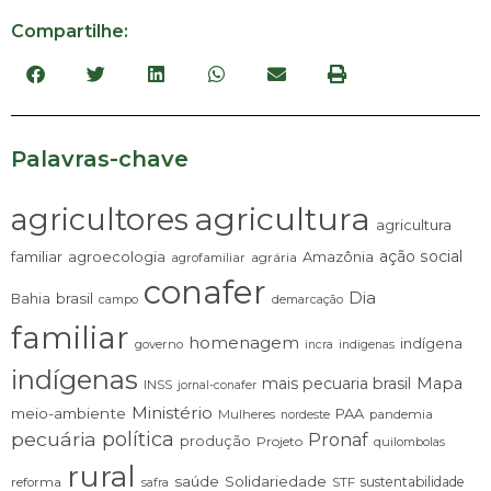
Compartilhe:
Palavras-chave
agricultura
agricultores
agricultura
ação social
familiar
agroecologia
Amazônia
agrária
agrofamiliar
conafer
Dia
brasil
Bahia
campo
demarcação
familiar
homenagem
indígena
governo
incra
indigenas
indígenas
mais pecuaria brasil
Mapa
INSS
jornal-conafer
Ministério
meio-ambiente
PAA
Mulheres
pandemia
nordeste
pecuária
política
Pronaf
produção
Projeto
quilombolas
rural
saúde
Solidariedade
sustentabilidade
reforma
STF
safra