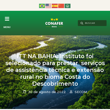
MENU
ITT NA BAHIA: Instituto foi
selecionado para prestar serviços
de assistência técnica e extensão
rural no bioma Costa do
Descobrimento
30 de agosto de 2022
SECOM