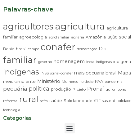
Palavras-chave
agricultura
agricultores
agricultura
ação social
familiar
agroecologia
Amazônia
agrária
agrofamiliar
conafer
Dia
brasil
Bahia
campo
demarcação
familiar
homenagem
indígena
governo
incra
indigenas
indígenas
mais pecuaria brasil
Mapa
INSS
jornal-conafer
Ministério
meio-ambiente
PAA
Mulheres
pandemia
nordeste
pecuária
política
Pronaf
produção
Projeto
quilombolas
rural
saúde
Solidariedade
sustentabilidade
reforma
STF
safra
tecnologia
Categorias