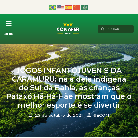
MENU
JOGOS INFANTOJUVENIS DA
CARAMURU: na aldeia indígena
do Sul da Bahia, as crianças
Pataxó Hã-Hã-Hãe mostram que o
melhor esporte é se divertir
25 de outubro de 2021
SECOM