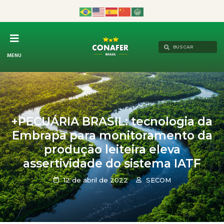
MENU
+PECUÁRIA BRASIL: tecnologia da
Embrapa para monitoramento da
produção leiteira eleva
assertividade do sistema IATF
12 de abril de 2022
SECOM