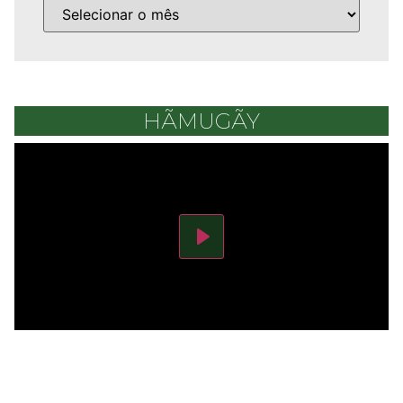
HÃMUGÃY
Play