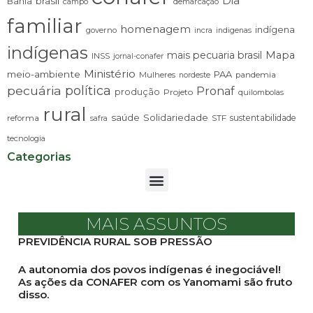
Dia
brasil
Bahia
campo
demarcação
familiar
homenagem
indígena
governo
incra
indigenas
indígenas
mais pecuaria brasil
Mapa
INSS
jornal-conafer
Ministério
meio-ambiente
PAA
Mulheres
pandemia
nordeste
pecuária
política
Pronaf
produção
Projeto
quilombolas
rural
saúde
Solidariedade
sustentabilidade
reforma
STF
safra
tecnologia
Categorias
MAIS ASSUNTOS
PREVIDÊNCIA RURAL SOB PRESSÃO
A autonomia dos povos indígenas é inegociável!
As ações da CONAFER com os Yanomami são fruto
disso.