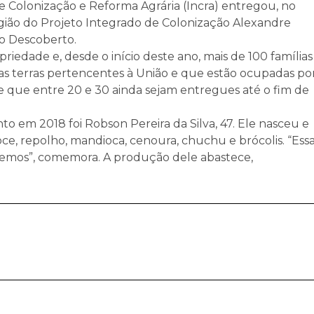
 de Colonização e Reforma Agrária (Incra) entregou, no
região do Projeto Integrado de Colonização Alexandre
do Descoberto.
riedade e, desde o início deste ano, mais de 100 famílias
as terras pertencentes à União e que estão ocupadas po
 de que entre 20 e 30 ainda sejam entregues até o fim de
em 2018 foi Robson Pereira da Silva, 47. Ele nasceu e
e, repolho, mandioca, cenoura, chuchu e brócolis. “Ess
vemos”, comemora. A produção dele abastece,