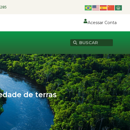
1285
Acessar Conta
edade de terras