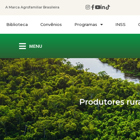
A Marca Agrofamiliar Brasileira
Biblioteca
Convênios
Programas
INSS
MENU
Produtores rur