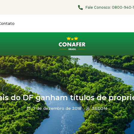
Fale Conosco:
0800-940-
Contato
ais do DF ganham títulos de propri
7 de dezembro de 2018
SECOM