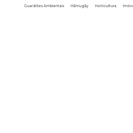
Guardiões Ambientais
Hãmugãy
Horticultura
Imóve