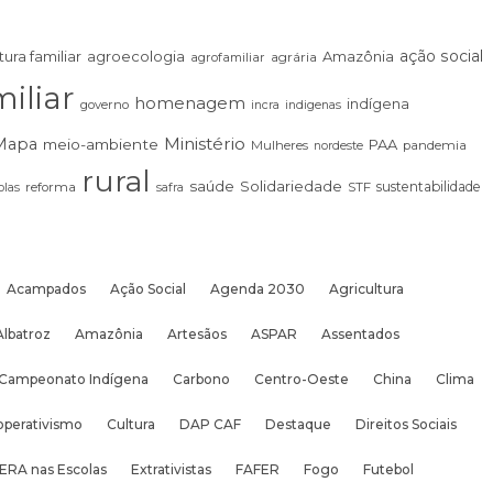
ação social
tura familiar
agroecologia
Amazônia
agrária
agrofamiliar
iliar
homenagem
indígena
governo
incra
indigenas
Ministério
Mapa
meio-ambiente
PAA
Mulheres
pandemia
nordeste
rural
saúde
Solidariedade
sustentabilidade
las
reforma
STF
safra
Acampados
Ação Social
Agenda 2030
Agricultura
Albatroz
Amazônia
Artesãos
ASPAR
Assentados
Campeonato Indígena
Carbono
Centro-Oeste
China
Clima
operativismo
Cultura
DAP CAF
Destaque
Direitos Sociais
ERA nas Escolas
Extrativistas
FAFER
Fogo
Futebol