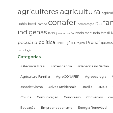
agricultura
agricultores
agricul
conafer
fam
Dia
brasil
Bahia
campo
demarcação
indígenas
mais pecuaria brasil
INSS
jornal-conafer
pecuária
política
Pronaf
produção
Projeto
quilombo
tecnologia
Categorias
+ Pecuária Brasil
+ Previdência
+Genética no Sertão
Agricultura Familiar
AgroCONAFER
Agroecologia
associativismo
Ativos Ambientais
Brasília
BRICs
Coluna
Comunicação
Congresso
Convênios
co
Educação
Empreendedorismo
Energia Renovável