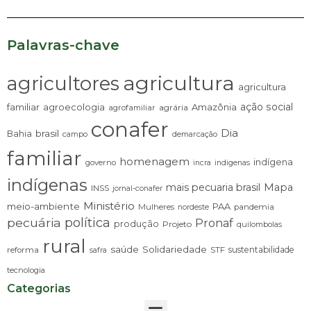
Palavras-chave
agricultura
agricultores
agricultura
ação social
familiar
agroecologia
Amazônia
agrária
agrofamiliar
conafer
Dia
brasil
Bahia
campo
demarcação
familiar
homenagem
indígena
governo
incra
indigenas
indígenas
mais pecuaria brasil
Mapa
INSS
jornal-conafer
Ministério
meio-ambiente
PAA
Mulheres
pandemia
nordeste
pecuária
política
Pronaf
produção
Projeto
quilombolas
rural
saúde
Solidariedade
sustentabilidade
reforma
STF
safra
tecnologia
Categorias