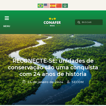
MENU
RECONECTE-SE: unidades de
conservação são uma conquista
com 24 anos de história
24 de janeiro de 2024
SECOM