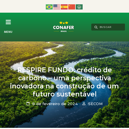
MENU
RESPIRE FUNDO: crédito de
carbono – uma perspectiva
inovadora na construção de um
futuro sustentável
8 de fevereiro de 2024
SECOM