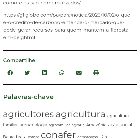
como-eles-sao-comercializados/
https://g1.globo.com/pa/para/noticia/2023/10/02/o-que-
e-o-credito-de-carbono-entenda-o-mercado-que-
pode-gerar-recursos-para-quem-mantem-a-floresta-
em-pe.ghtml
Compartilhe:
Palavras-chave
agricultura
agricultores
agricultura
ação social
familiar
agroecologia
Amazônia
agrária
agrofamiliar
conafer
Dia
brasil
Bahia
campo
demarcação