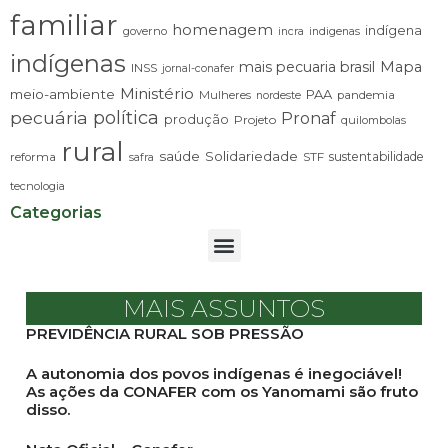
familiar
homenagem
indígena
governo
incra
indigenas
indígenas
mais pecuaria brasil
Mapa
INSS
jornal-conafer
Ministério
meio-ambiente
PAA
Mulheres
pandemia
nordeste
pecuária
política
Pronaf
produção
Projeto
quilombolas
rural
saúde
Solidariedade
sustentabilidade
reforma
STF
safra
tecnologia
Categorias
MAIS ASSUNTOS
PREVIDÊNCIA RURAL SOB PRESSÃO
A autonomia dos povos indígenas é inegociável!
As ações da CONAFER com os Yanomami são fruto
disso.