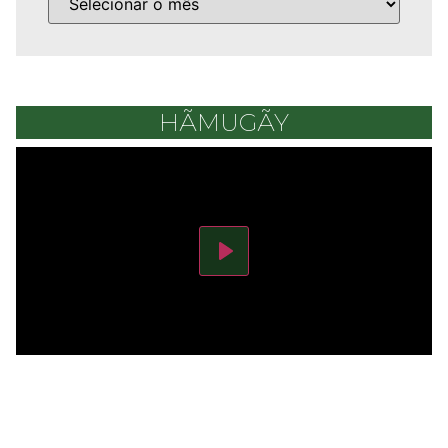
HÃMUGÃY
Play