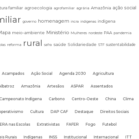
ação social
tura familiar
agroecologia
Amazônia
agrária
agrofamiliar
iliar
homenagem
indígena
governo
incra
indigenas
Ministério
Mapa
meio-ambiente
PAA
Mulheres
pandemia
nordeste
rural
saúde
Solidariedade
sustentabilidade
las
reforma
STF
safra
Acampados
Ação Social
Agenda 2030
Agricultura
Albatroz
Amazônia
Artesãos
ASPAR
Assentados
Campeonato Indígena
Carbono
Centro-Oeste
China
Clima
operativismo
Cultura
DAP CAF
Destaque
Direitos Sociais
ERA nas Escolas
Extrativistas
FAFER
Fogo
Futebol
is Rurais
Indígenas
INSS
Institucional
Internacional
ITT