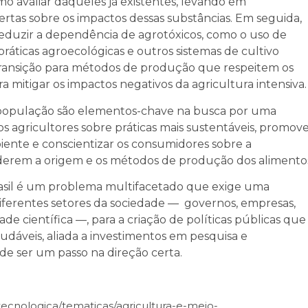
mo avaliar daqueles já existentes, levando em
ertas sobre os impactos dessas substâncias. Em seguida,
reduzir a dependência de agrotóxicos, como o uso de
ráticas agroecológicas e outros sistemas de cultivo
a transição para métodos de produção que respeitem os
a mitigar os impactos negativos da agricultura intensiva.
a população são elementos-chave na busca por uma
 agricultores sobre práticas mais sustentáveis, promov
iente e conscientizar os consumidores sobre a
iderem a origem e os métodos de produção dos alimento
rasil é um problema multifacetado que exige uma
ferentes setores da sociedade — governos, empresas,
 científica —, para a criação de políticas públicas que
audáveis, aliada a investimentos em pesquisa e
de ser um passo na direção certa.
ecnologica/tematicas/agricultura-e-meio-