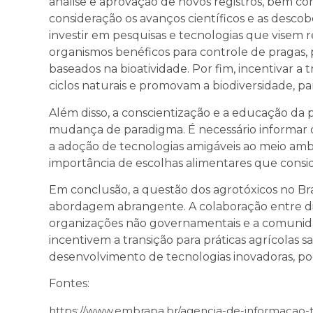
análise e aprovação de novos registros, bem co
consideração os avanços científicos e as descob
investir em pesquisas e tecnologias que visem 
organismos benéficos para controle de pragas, p
baseados na bioatividade. Por fim, incentivar 
ciclos naturais e promovam a biodiversidade, par
Além disso, a conscientização e a educação d
mudança de paradigma. É necessário informar os
a adoção de tecnologias amigáveis ao meio amb
importância de escolhas alimentares que cons
Em conclusão, a questão dos agrotóxicos no B
abordagem abrangente. A colaboração entre di
organizações não governamentais e a comunidade
incentivem a transição para práticas agrícolas s
desenvolvimento de tecnologias inovadoras, po
Fontes:
https://www.embrapa.br/agencia-de-informacao-t