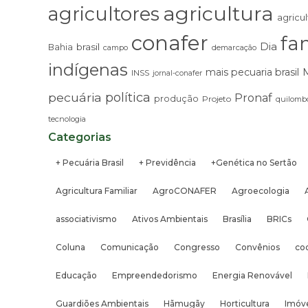
agricultura
agricultores
agricul
conafer
fam
Dia
brasil
Bahia
campo
demarcação
indígenas
mais pecuaria brasil
INSS
jornal-conafer
pecuária
política
Pronaf
produção
Projeto
quilombo
tecnologia
Categorias
+ Pecuária Brasil
+ Previdência
+Genética no Sertão
Agricultura Familiar
AgroCONAFER
Agroecologia
associativismo
Ativos Ambientais
Brasília
BRICs
Coluna
Comunicação
Congresso
Convênios
co
Educação
Empreendedorismo
Energia Renovável
Guardiões Ambientais
Hãmugãy
Horticultura
Imóve