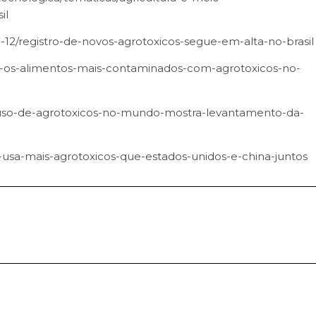
il
23-12/registro-de-novos-agrotoxicos-segue-em-alta-no-brasil
a-os-alimentos-mais-contaminados-com-agrotoxicos-no-
a-o-uso-de-agrotoxicos-no-mundo-mostra-levantamento-da-
l-usa-mais-agrotoxicos-que-estados-unidos-e-china-juntos