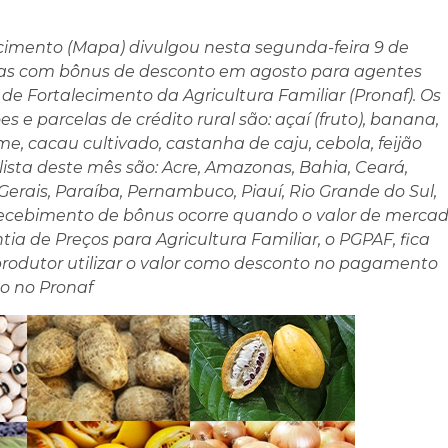
ecimento (Mapa) divulgou nesta segunda-feira 9 de
olas com bônus de desconto em agosto para agentes
e Fortalecimento da Agricultura Familiar (Pronaf). Os
e parcelas de crédito rural são: açaí (fruto), banana,
e, cacau cultivado, castanha de caju, cebola, feijão
ista deste mês são: Acre, Amazonas, Bahia, Ceará,
Gerais, Paraíba, Pernambuco, Piauí, Rio Grande do Sul,
o recebimento de bônus ocorre quando o valor de merca
a de Preços para Agricultura Familiar, o PGPAF, fica
 produtor utilizar o valor como desconto no pagamento
o no Pronaf