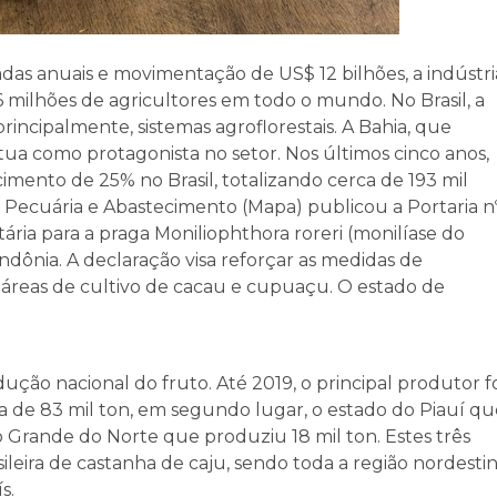
as anuais e movimentação de US$ 12 bilhões, a indústri
 milhões de agricultores em todo o mundo. No Brasil, a
rincipalmente, sistemas agroflorestais. A Bahia, que
ua como protagonista no setor. Nos últimos cinco anos,
imento de 25% no Brasil, totalizando cerca de 193 mil
a, Pecuária e Abastecimento (Mapa) publicou a Portaria n
ria para a praga Moniliophthora roreri (monilíase do
dônia. A declaração visa reforçar as medidas de
s áreas de cultivo de cacau e cupuaçu. O estado de
ção nacional do fruto. Até 2019, o principal produtor fo
 de 83 mil ton, em segundo lugar, o estado do Piauí qu
o Grande do Norte que produziu 18 mil ton. Estes três
eira de castanha de caju, sendo toda a região nordesti
s.