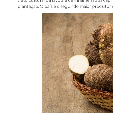
trato cultural da lavoura de inhame são as cap
plantação. O país é o segundo maior produtor 