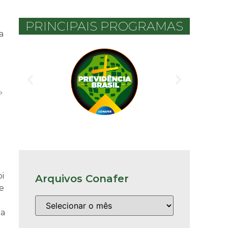
PRINCIPAIS PROGRAMAS
a
º
i
Arquivos Conafer
e
na