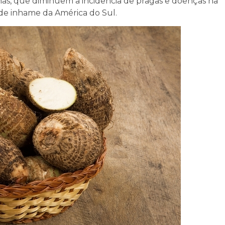
inas, que diminuem a incidência de pragas e doenças na
de inhame da América do Sul.