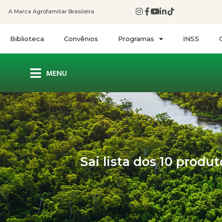
A Marca Agrofamiliar Brasileira
Biblioteca
Convênios
Programas
INSS
MENU
Sai lista dos 10 prod