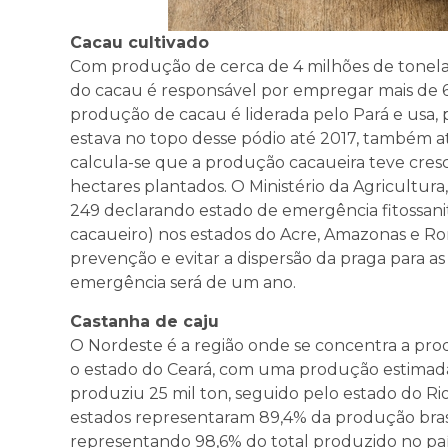
Cacau cultivado
Com produção de cerca de 4 milhões de tonelad
do cacau é responsável por empregar mais de 6
produção de cacau é liderada pelo Pará e usa, p
estava no topo desse pódio até 2017, também at
calcula-se que a produção cacaueira teve cresc
hectares plantados. O Ministério da Agricultur
249 declarando estado de emergência fitossanitá
cacaueiro) nos estados do Acre, Amazonas e Ron
prevenção e evitar a dispersão da praga para a
emergência será de um ano.
Castanha de caju
O Nordeste é a região onde se concentra a produ
o estado do Ceará, com uma produção estimada
produziu 25 mil ton, seguido pelo estado do Ri
estados representaram 89,4% da produção brasil
representando 98,6% do total produzido no paí