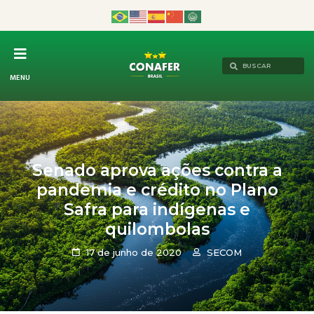
MENU
Senado aprova ações contra a
pandemia e crédito no Plano
Safra para indígenas e
quilombolas
17 de junho de 2020
SECOM