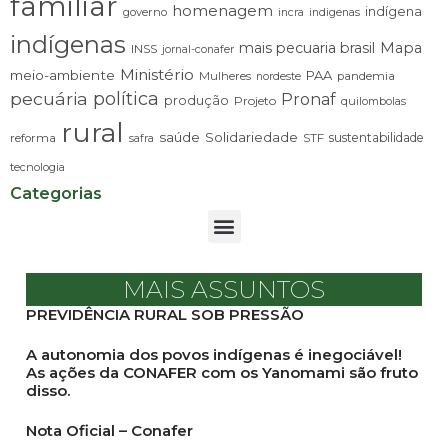
familiar
homenagem
indígena
governo
incra
indigenas
indígenas
mais pecuaria brasil
Mapa
INSS
jornal-conafer
Ministério
meio-ambiente
PAA
Mulheres
pandemia
nordeste
pecuária
política
Pronaf
produção
Projeto
quilombolas
rural
saúde
Solidariedade
sustentabilidade
reforma
STF
safra
tecnologia
Categorias
MAIS ASSUNTOS
PREVIDÊNCIA RURAL SOB PRESSÃO
A autonomia dos povos indígenas é inegociável!
As ações da CONAFER com os Yanomami são fruto
disso.
Nota Oficial – Conafer