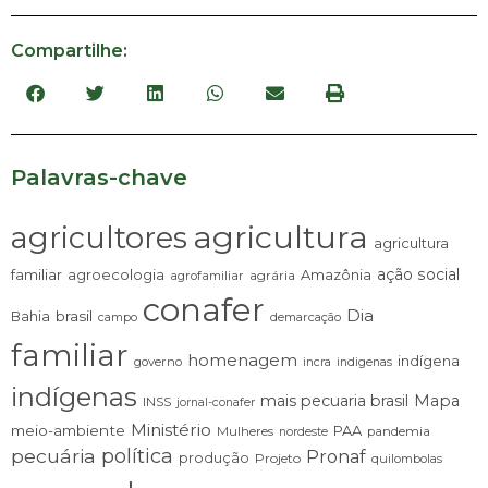
Compartilhe:
Palavras-chave
agricultura
agricultores
agricultura
ação social
familiar
agroecologia
Amazônia
agrária
agrofamiliar
conafer
Dia
brasil
Bahia
campo
demarcação
familiar
homenagem
indígena
governo
incra
indigenas
indígenas
mais pecuaria brasil
Mapa
INSS
jornal-conafer
Ministério
meio-ambiente
PAA
Mulheres
pandemia
nordeste
pecuária
política
Pronaf
produção
Projeto
quilombolas