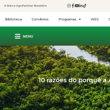
A Marca Agrofamiliar Brasileira
Biblioteca
Convênios
Programas
INSS
MENU
10 razões do porquê a 