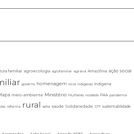
ação social
tura familiar
agroecologia
Amazônia
agrária
agrofamiliar
iliar
homenagem
indígena
governo
incra
indigenas
Ministério
Mapa
meio-ambiente
PAA
Mulheres
pandemia
nordeste
rural
saúde
Solidariedade
sustentabilidade
las
reforma
STF
safra