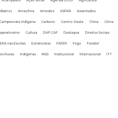
Acampados
Ação Social
Agenda 2030
Agricultura
Albatroz
Amazônia
Artesãos
ASPAR
Assentados
Campeonato Indígena
Carbono
Centro-Oeste
China
Clima
operativismo
Cultura
DAP CAF
Destaque
Direitos Sociais
ERA nas Escolas
Extrativistas
FAFER
Fogo
Futebol
is Rurais
Indígenas
INSS
Institucional
Internacional
ITT