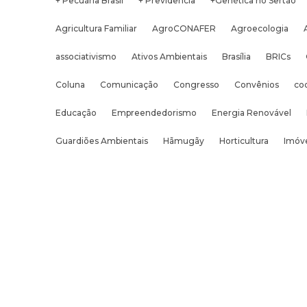
+ Pecuária Brasil
+ Previdência
+Genética no Sertão
Agricultura Familiar
AgroCONAFER
Agroecologia
associativismo
Ativos Ambientais
Brasília
BRICs
Coluna
Comunicação
Congresso
Convênios
co
Educação
Empreendedorismo
Energia Renovável
Guardiões Ambientais
Hãmugãy
Horticultura
Imóve