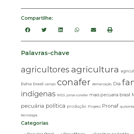
Compartilhe:
Palavras-chave
agricultura
agricultores
agricul
conafer
fam
Dia
brasil
Bahia
campo
demarcação
indígenas
mais pecuaria brasil
INSS
jornal-conafer
pecuária
política
Pronaf
produção
Projeto
quilombo
tecnologia
Categorias