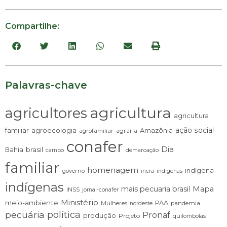
Compartilhe:
Palavras-chave
agricultura
agricultores
agricultura
ação social
familiar
agroecologia
Amazônia
agrária
agrofamiliar
conafer
Dia
brasil
Bahia
campo
demarcação
familiar
homenagem
indígena
governo
incra
indigenas
indígenas
mais pecuaria brasil
Mapa
INSS
jornal-conafer
Ministério
meio-ambiente
PAA
Mulheres
pandemia
nordeste
pecuária
política
Pronaf
produção
Projeto
quilombolas