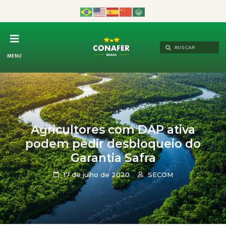
MENU
Agricultores com DAP ativa
podem pedir desbloqueio do
Garantia Safra
17 de julho de 2020
SECOM