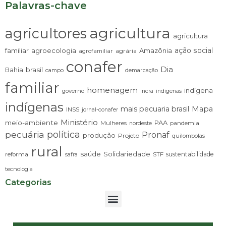
Palavras-chave
agricultura
agricultores
agricultura
ação social
familiar
agroecologia
Amazônia
agrária
agrofamiliar
conafer
Dia
brasil
Bahia
campo
demarcação
familiar
homenagem
indígena
governo
incra
indigenas
indígenas
mais pecuaria brasil
Mapa
INSS
jornal-conafer
Ministério
meio-ambiente
PAA
Mulheres
pandemia
nordeste
pecuária
política
Pronaf
produção
Projeto
quilombolas
rural
saúde
Solidariedade
sustentabilidade
reforma
STF
safra
tecnologia
Categorias