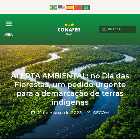
MENU
ALERTA AMBIENTAL: no Dia das
Florestas, um pedido urgente
para a demarcação de terras
indígenas
21 de março de 2025
SECOM