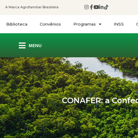
A Marca Agrofamiliar Brasileira
Biblioteca
Convênios
Programas
INSS
MENU
CONAFER: a Confede