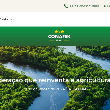
Fale Conosco:
0800-940-
Contato
ração que reinventa a agricultura 
18 de janeiro de 2024
SECOM