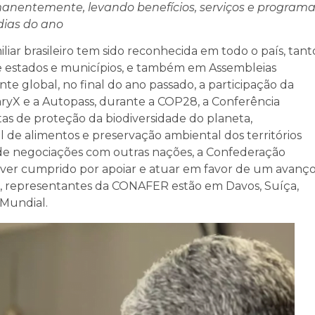
rmanentemente, levando benefícios, serviços e program
 dias do ano
ar brasileiro tem sido reconhecida em todo o país, tant
e estados e municípios, e também em Assembleias
te global, no final do ano passado, a participação da
yX e a Autopass, durante a COP28, a Conferência
tas de proteção da biodiversidade do planeta,
de alimentos e preservação ambiental dos territórios
s de negociações com outras nações, a Confederação
ever cumprido por apoiar e atuar em favor de um avanç
a, representantes da CONAFER estão em Davos, Suíça,
Mundial.