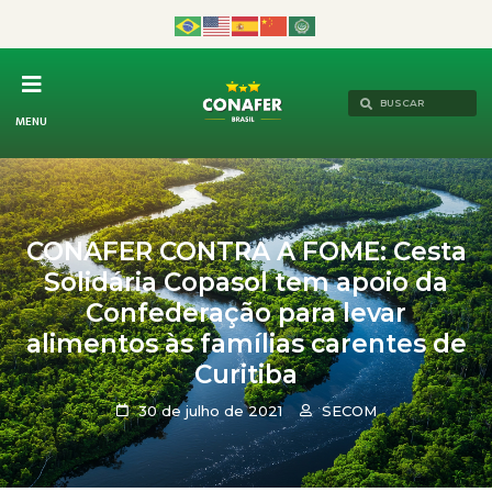
MENU
CONAFER CONTRA A FOME: Cesta
Solidária Copasol tem apoio da
Confederação para levar
alimentos às famílias carentes de
Curitiba
30 de julho de 2021
SECOM