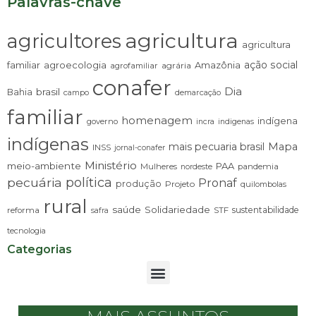
Palavras-chave
agricultura
agricultores
agricultura
ação social
familiar
agroecologia
Amazônia
agrária
agrofamiliar
conafer
Dia
brasil
Bahia
campo
demarcação
familiar
homenagem
indígena
governo
incra
indigenas
indígenas
mais pecuaria brasil
Mapa
INSS
jornal-conafer
Ministério
meio-ambiente
PAA
Mulheres
pandemia
nordeste
pecuária
política
Pronaf
produção
Projeto
quilombolas
rural
saúde
Solidariedade
sustentabilidade
reforma
STF
safra
tecnologia
Categorias