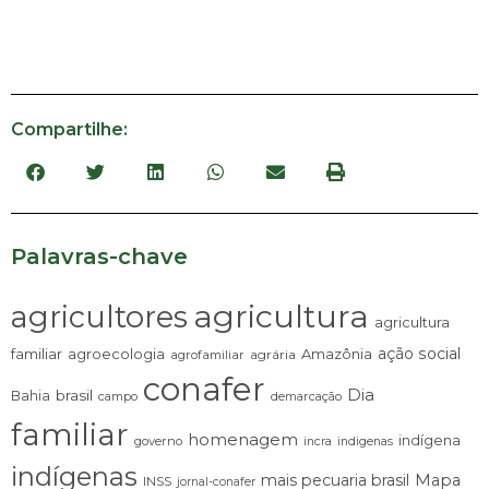
Compartilhe:
Palavras-chave
agricultura
agricultores
agricultura
ação social
familiar
agroecologia
Amazônia
agrária
agrofamiliar
conafer
Dia
brasil
Bahia
campo
demarcação
familiar
homenagem
indígena
governo
incra
indigenas
indígenas
mais pecuaria brasil
Mapa
INSS
jornal-conafer