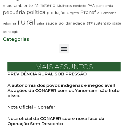
Ministério
meio-ambiente
PAA
Mulheres
pandemia
nordeste
pecuária
política
Pronaf
produção
Projeto
quilombolas
rural
saúde
Solidariedade
sustentabilidade
reforma
STF
safra
tecnologia
Categorias
MAIS ASSUNTOS
PREVIDÊNCIA RURAL SOB PRESSÃO
A autonomia dos povos indígenas é inegociável!
As ações da CONAFER com os Yanomami são fruto
disso.
Nota Oficial – Conafer
Nota oficial da CONAFER sobre nova fase da
Operação Sem Desconto