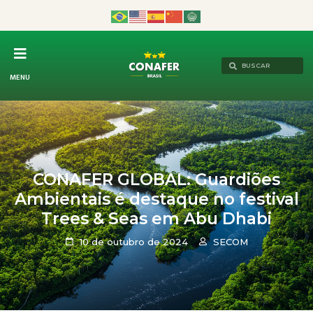
MENU
CONAFER GLOBAL: Guardiões
Ambientais é destaque no festival
Trees & Seas em Abu Dhabi
10 de outubro de 2024
SECOM