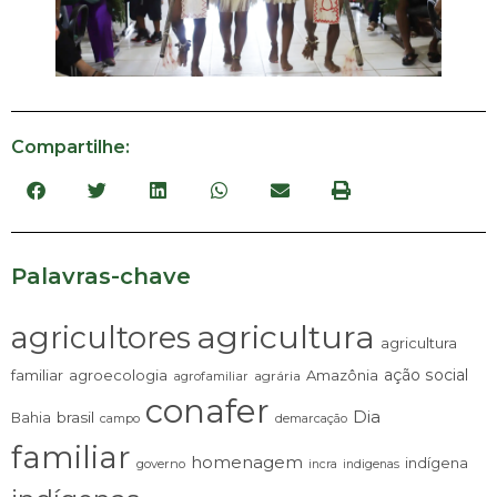
Compartilhe:
Palavras-chave
agricultura
agricultores
agricultura
ação social
familiar
agroecologia
Amazônia
agrária
agrofamiliar
conafer
Dia
brasil
Bahia
campo
demarcação
familiar
homenagem
indígena
governo
incra
indigenas