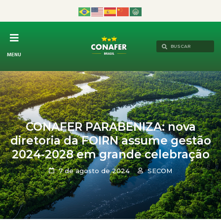
MENU
CONAFER PARABENIZA: nova
diretoria da FOIRN assume gestão
2024-2028 em grande celebração
7 de agosto de 2024
SECOM