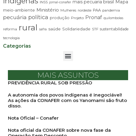
indígenas
mais pecuaria brasil
Mapa
INSS
jornal-conafer
Ministério
meio-ambiente
PAA
Mulheres
pandemia
nordeste
pecuária
política
Pronaf
produção
Projeto
quilombolas
rural
saúde
Solidariedade
sustentabilidade
reforma
STF
safra
tecnologia
Categorias
MAIS ASSUNTOS
PREVIDÊNCIA RURAL SOB PRESSÃO
A autonomia dos povos indígenas é inegociável!
As ações da CONAFER com os Yanomami são fruto
disso.
Nota Oficial – Conafer
Nota oficial da CONAFER sobre nova fase da
Operação Sem Desconto