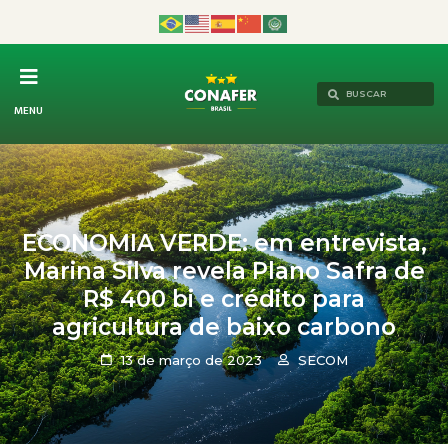
MENU
ECONOMIA VERDE: em entrevista,
Marina Silva revela Plano Safra de
R$ 400 bi e crédito para
agricultura de baixo carbono
13 de março de 2023
SECOM