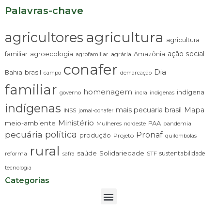
Palavras-chave
agricultura
agricultores
agricultura
ação social
familiar
agroecologia
Amazônia
agrária
agrofamiliar
conafer
Dia
brasil
Bahia
campo
demarcação
familiar
homenagem
indígena
governo
incra
indigenas
indígenas
mais pecuaria brasil
Mapa
INSS
jornal-conafer
Ministério
meio-ambiente
PAA
Mulheres
pandemia
nordeste
pecuária
política
Pronaf
produção
Projeto
quilombolas
rural
saúde
Solidariedade
sustentabilidade
reforma
STF
safra
tecnologia
Categorias