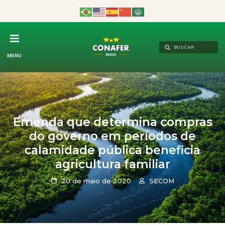
MENU
Emenda que determina compras
do governo em períodos de
calamidade pública beneficia
agricultura familiar
20 de maio de 2020
SECOM