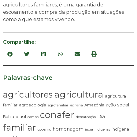
agricultores familiares, é uma garantia de
escoamento e compra da produção em situações
como a que estamos vivendo.
Compartilhe:
Palavras-chave
agricultura
agricultores
agricultura
ação social
familiar
agroecologia
Amazônia
agrária
agrofamiliar
conafer
Dia
brasil
Bahia
campo
demarcação
familiar
homenagem
indígena
governo
incra
indigenas