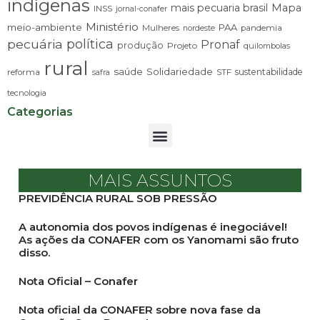
indígenas
mais pecuaria brasil
Mapa
INSS
jornal-conafer
Ministério
meio-ambiente
PAA
Mulheres
pandemia
nordeste
pecuária
política
Pronaf
produção
Projeto
quilombolas
rural
saúde
Solidariedade
sustentabilidade
reforma
STF
safra
tecnologia
Categorias
MAIS ASSUNTOS
PREVIDÊNCIA RURAL SOB PRESSÃO
A autonomia dos povos indígenas é inegociável!
As ações da CONAFER com os Yanomami são fruto
disso.
Nota Oficial – Conafer
Nota oficial da CONAFER sobre nova fase da