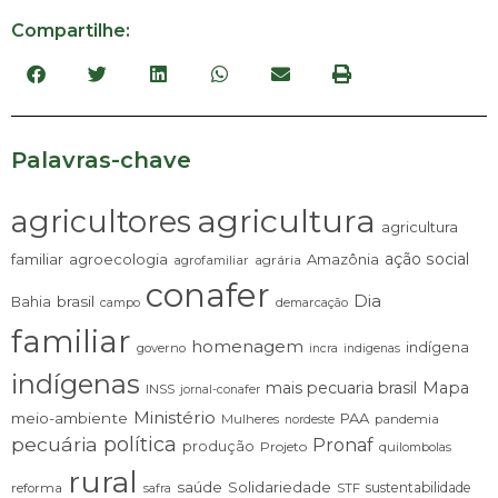
Compartilhe:
Palavras-chave
agricultura
agricultores
agricultura
ação social
familiar
agroecologia
Amazônia
agrária
agrofamiliar
conafer
Dia
brasil
Bahia
campo
demarcação
familiar
homenagem
indígena
governo
incra
indigenas
indígenas
mais pecuaria brasil
Mapa
INSS
jornal-conafer
Ministério
meio-ambiente
PAA
Mulheres
pandemia
nordeste
pecuária
política
Pronaf
produção
Projeto
quilombolas
rural
saúde
Solidariedade
sustentabilidade
reforma
STF
safra