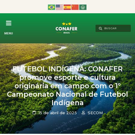
MENU
FUTEBOL INDÍGENA: CONAFER
promove esporte e cultura
originária em campo com o 1°
Campeonato Nacional de Futebol
Indígena
15 de abril de 2025
SECOM