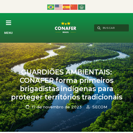
MENU
GUARDIÕES AMBIENTAIS:
CONAFER forma primeiros
brigadistas indígenas para
proteger territórios tradicionais
17 de novembro de 2023
SECOM