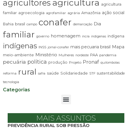
agricultura
agricultores
agricultura
ação social
familiar
agroecologia
Amazônia
agrária
agrofamiliar
conafer
Dia
brasil
Bahia
campo
demarcação
familiar
homenagem
indígena
governo
incra
indigenas
indígenas
mais pecuaria brasil
Mapa
INSS
jornal-conafer
Ministério
meio-ambiente
PAA
Mulheres
pandemia
nordeste
pecuária
política
Pronaf
produção
Projeto
quilombolas
rural
saúde
Solidariedade
sustentabilidade
reforma
STF
safra
tecnologia
Categorias
MAIS ASSUNTOS
PREVIDÊNCIA RURAL SOB PRESSÃO