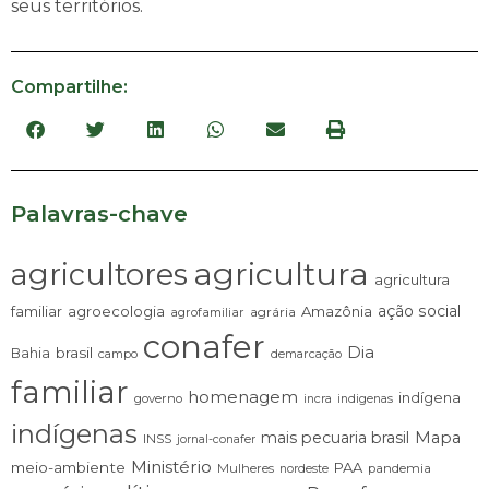
seus territórios.
Compartilhe:
Palavras-chave
agricultura
agricultores
agricultura
ação social
familiar
agroecologia
Amazônia
agrária
agrofamiliar
conafer
Dia
brasil
Bahia
campo
demarcação
familiar
homenagem
indígena
governo
incra
indigenas
indígenas
mais pecuaria brasil
Mapa
INSS
jornal-conafer
Ministério
meio-ambiente
PAA
Mulheres
pandemia
nordeste