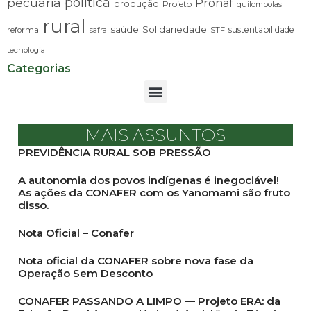
pecuária
política
Pronaf
produção
Projeto
quilombolas
rural
saúde
Solidariedade
sustentabilidade
reforma
STF
safra
tecnologia
Categorias
MAIS ASSUNTOS
PREVIDÊNCIA RURAL SOB PRESSÃO
A autonomia dos povos indígenas é inegociável!
As ações da CONAFER com os Yanomami são fruto
disso.
Nota Oficial – Conafer
Nota oficial da CONAFER sobre nova fase da
Operação Sem Desconto
CONAFER PASSANDO A LIMPO — Projeto ERA: da