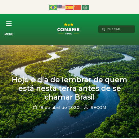
MENU
Hoje é dia de lembrar de quem
está nesta terra antes de se
chamar Brasil
19 de abril de 2020
SECOM