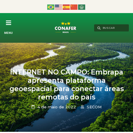
MENU
INTERNET NO CAMPO: Embrapa
apresenta plataforma
geoespacial para conectar áreas
remotas do país
4 de maio de 2022
SECOM