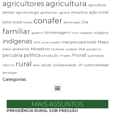
agricultura
agricultores
agricultura
ação social
familiar
agroecologia
Amazônia
agrária
agrofamiliar
conafer
Dia
brasil
Bahia
campo
demarcação
familiar
homenagem
indígena
governo
incra
indigenas
indígenas
mais pecuaria brasil
Mapa
INSS
jornal-conafer
Ministério
meio-ambiente
PAA
Mulheres
pandemia
nordeste
pecuária
política
Pronaf
produção
Projeto
quilombolas
rural
saúde
Solidariedade
sustentabilidade
reforma
STF
safra
tecnologia
Categorias
MAIS ASSUNTOS
PREVIDÊNCIA RURAL SOB PRESSÃO