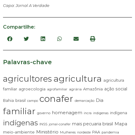
Capa: Jornal A Verdade
Compartilhe:
Palavras-chave
agricultura
agricultores
agricultura
ação social
familiar
agroecologia
Amazônia
agrária
agrofamiliar
conafer
Dia
brasil
Bahia
campo
demarcação
familiar
homenagem
indígena
governo
incra
indigenas
indígenas
mais pecuaria brasil
Mapa
INSS
jornal-conafer
Ministério
meio-ambiente
PAA
Mulheres
pandemia
nordeste