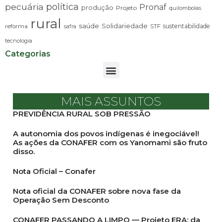
pecuária
política
Pronaf
produção
Projeto
quilombolas
rural
saúde
Solidariedade
sustentabilidade
reforma
STF
safra
tecnologia
Categorias
MAIS ASSUNTOS
PREVIDÊNCIA RURAL SOB PRESSÃO
A autonomia dos povos indígenas é inegociável!
As ações da CONAFER com os Yanomami são fruto
disso.
Nota Oficial – Conafer
Nota oficial da CONAFER sobre nova fase da
Operação Sem Desconto
CONAFER PASSANDO A LIMPO — Projeto ERA: da