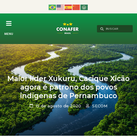
MENU
Maior líder Xukuru, Cacique Xicão
agora é patrono dos povos
indígenas de Pernambuco
15 de agosto de 2020
SECOM