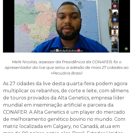
Melk Nicolas, assessor da Presidência da CONAFER, foi o
apresentador da live que selou a adesão de mais 27 cidades ao
+Pecuária Brasil
As 27 cidades da live desta quarta-feira podem agora
multiplicar os rebanhos, de corte e leite, com sêmens
de touros provados da Alta Genetics, empresa líder
mundial em inseminação artificial e parceira da
CONAFER. A Alta Genetics é um player do mercado
de melhoramento genético bovino no mundo. Com
matriz localizada em Calgary, no Canadá, atua em