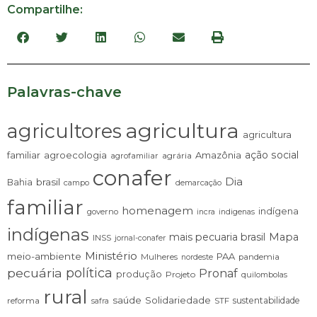
Compartilhe:
Palavras-chave
agricultura
agricultores
agricultura
ação social
familiar
agroecologia
Amazônia
agrária
agrofamiliar
conafer
Dia
brasil
Bahia
campo
demarcação
familiar
homenagem
indígena
governo
incra
indigenas
indígenas
mais pecuaria brasil
Mapa
INSS
jornal-conafer
Ministério
meio-ambiente
PAA
Mulheres
pandemia
nordeste
pecuária
política
Pronaf
produção
Projeto
quilombolas
rural
saúde
Solidariedade
sustentabilidade
reforma
STF
safra