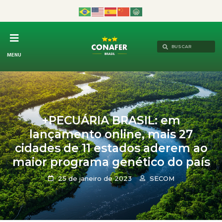
MENU
+PECUÁRIA BRASIL: em
lançamento online, mais 27
cidades de 11 estados aderem ao
maior programa genético do país
25 de janeiro de 2023
SECOM