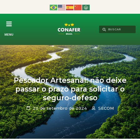
MENU
Pescador Artesanal: não deixe
passar o prazo para solicitar o
seguro-defeso
20 de setembro de 2024
SECOM