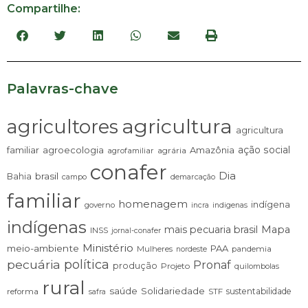
Compartilhe:
Palavras-chave
agricultura
agricultores
agricultura
ação social
familiar
agroecologia
Amazônia
agrária
agrofamiliar
conafer
Dia
brasil
Bahia
campo
demarcação
familiar
homenagem
indígena
governo
incra
indigenas
indígenas
mais pecuaria brasil
Mapa
INSS
jornal-conafer
Ministério
meio-ambiente
PAA
Mulheres
pandemia
nordeste
pecuária
política
Pronaf
produção
Projeto
quilombolas
rural
saúde
Solidariedade
sustentabilidade
reforma
STF
safra