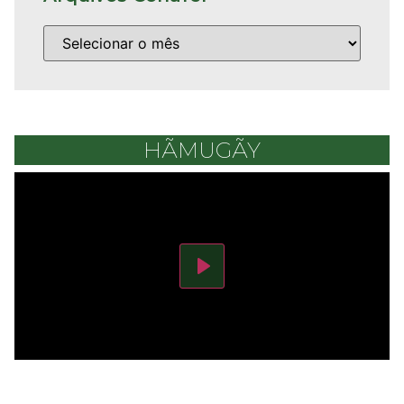
HÃMUGÃY
Play