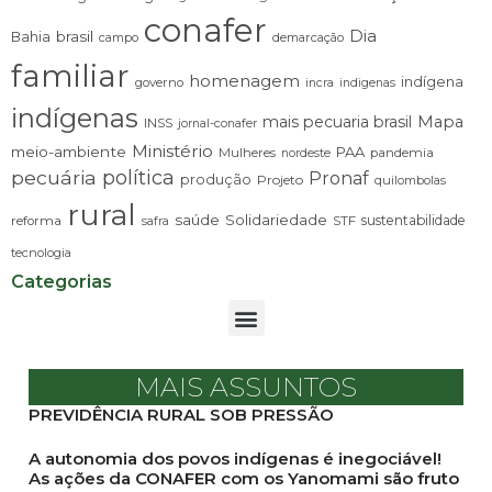
conafer
Dia
brasil
Bahia
campo
demarcação
familiar
homenagem
indígena
governo
incra
indigenas
indígenas
mais pecuaria brasil
Mapa
INSS
jornal-conafer
Ministério
meio-ambiente
PAA
Mulheres
pandemia
nordeste
pecuária
política
Pronaf
produção
Projeto
quilombolas
rural
saúde
Solidariedade
sustentabilidade
reforma
STF
safra
tecnologia
Categorias
MAIS ASSUNTOS
PREVIDÊNCIA RURAL SOB PRESSÃO
A autonomia dos povos indígenas é inegociável!
As ações da CONAFER com os Yanomami são fruto