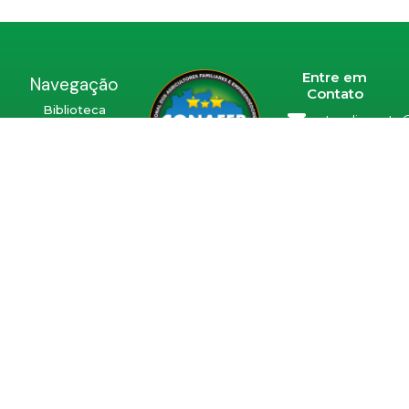
Entre em
Navegação
Contato
Biblioteca
atendimento@
Convênios
0800 940
Programas
1285
INSS
SCS. Q. 06,
Confederação
Contato
Bloco A -
Nacional de
Loja
Agricultores
226/234,
Familiares e
Asa Sul -
Empreendedores
Brasília /
Familiares Rurais
DF CEP:
70.306-
905