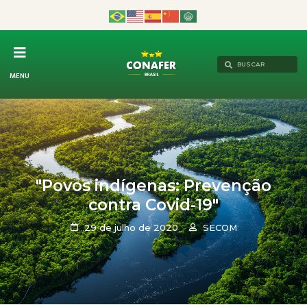
MENU
"Povos indígenas: Prevenção
contra Covid-19"
29 de julho de 2020
SECOM