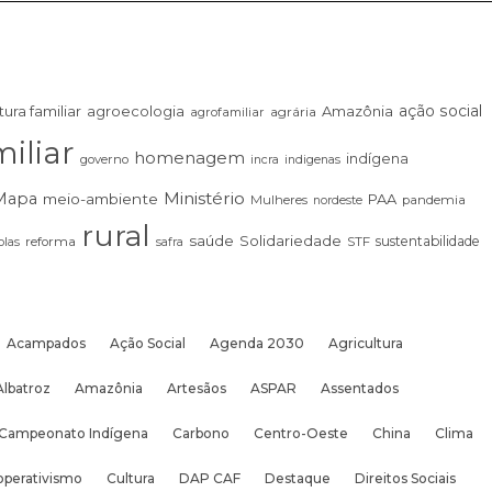
ação social
tura familiar
agroecologia
Amazônia
agrária
agrofamiliar
iliar
homenagem
indígena
governo
incra
indigenas
Ministério
Mapa
meio-ambiente
PAA
Mulheres
pandemia
nordeste
rural
saúde
Solidariedade
sustentabilidade
las
reforma
STF
safra
Acampados
Ação Social
Agenda 2030
Agricultura
Albatroz
Amazônia
Artesãos
ASPAR
Assentados
Campeonato Indígena
Carbono
Centro-Oeste
China
Clima
operativismo
Cultura
DAP CAF
Destaque
Direitos Sociais