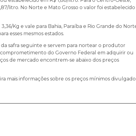
icou estabelecido em R$ 1,88/litro. Para o Centro-Oeste,
7/litro. No Norte e Mato Grosso o valor foi estabelecido
$ 3,36/Kg e vale para Bahia, Paraíba e Rio Grande do Norte
 para esses mesmos estados.
o da safra seguinte e servem para nortear o produtor
r o comprometimento do Governo Federal em adquirir ou
reços de mercado encontrem-se abaixo dos preços
ira mais informações sobre os preços mínimos divulgado