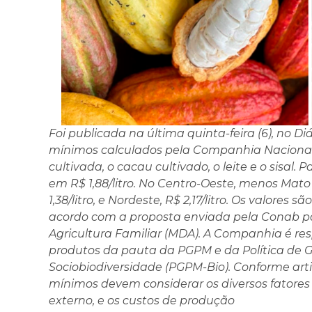
Foi publicada na última quinta-feira (6), no Di
mínimos calculados pela Companhia Nacional
cultivada, o cacau cultivado, o leite e o sisal. P
em R$ 1,88/litro. No Centro-Oeste, menos Mato G
1,38/litro, e Nordeste, R$ 2,17/litro. Os valore
acordo com a proposta enviada pela Conab pa
Agricultura Familiar (MDA). A Companhia é res
produtos da pauta da PGPM e da Política de G
Sociobiodiversidade (PGPM-Bio). Conforme artig
mínimos devem considerar os diversos fatores
externo, e os custos de produção