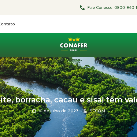
Fale Conosco:
0800-940-
Contato
e, borracha, cacau e sisal têm val
10 de julho de 2023
SECOM