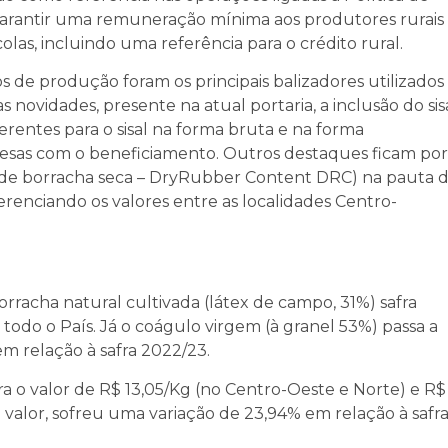
garantir uma remuneração mínima aos produtores rurais
olas, incluindo uma referência para o crédito rural.
s de produção foram os principais balizadores utilizados
vidades, presente na atual portaria, a inclusão do sis
rentes para o sisal na forma bruta e na forma
spesas com o beneficiamento. Outros destaques ficam por
 de borracha seca – DryRubber Content DRC) na pauta 
erenciando os valores entre as localidades Centro-
rracha natural cultivada (látex de campo, 31%) safra
todo o País. Já o coágulo virgem (à granel 53%) passa a
em relação à safra 2022/23.
ra o valor de R$ 13,05/Kg (no Centro-Oeste e Norte) e R$
o valor, sofreu uma variação de 23,94% em relação à safr