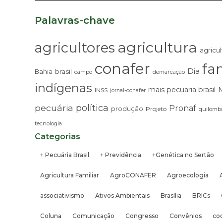
Palavras-chave
agricultura
agricultores
agricul
conafer
fam
Dia
brasil
Bahia
campo
demarcação
indígenas
mais pecuaria brasil
INSS
jornal-conafer
pecuária
política
Pronaf
produção
Projeto
quilombo
tecnologia
Categorias
+ Pecuária Brasil
+ Previdência
+Genética no Sertão
Agricultura Familiar
AgroCONAFER
Agroecologia
associativismo
Ativos Ambientais
Brasília
BRICs
Coluna
Comunicação
Congresso
Convênios
co