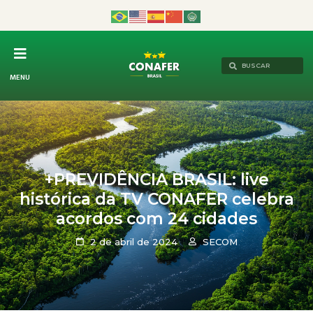
MENU
+PREVIDÊNCIA BRASIL: live
histórica da TV CONAFER celebra
acordos com 24 cidades
2 de abril de 2024
SECOM