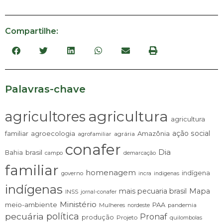
Compartilhe:
Palavras-chave
agricultura
agricultores
agricultura
ação social
familiar
agroecologia
Amazônia
agrária
agrofamiliar
conafer
Dia
brasil
Bahia
campo
demarcação
familiar
homenagem
indígena
governo
incra
indigenas
indígenas
mais pecuaria brasil
Mapa
INSS
jornal-conafer
Ministério
meio-ambiente
PAA
Mulheres
pandemia
nordeste
pecuária
política
Pronaf
produção
Projeto
quilombolas